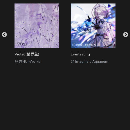
od K & Xerox7 - 藏字馆 (VIP Mix)
Violet (紫罗兰)
Everlasting
V
音
@ 卉HUI-Works
@ Imaginary Aquarium
@
@dizzylab //
粤ICP备2023012417号-2
/ 粤网文(2023)1846-132号
/ 节目制作经营许可证（京）字第09124号