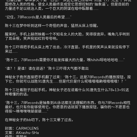
“口喜口喜！本神爹天下第一口也！”从此它自己改名叫“91唐（T）先生”，并试
图修改人类的性格，使全人类最终变成受它思想控制的“抽象逼”。但是目前的
力量还不足以统治人类，一个巨大的阴谋在暗中酝酿着……
“记住，78Records是人类最后的希望……”
陈十三在梦中听到这样一个奇怪的声音，猛然从床上惊醒。
醒来时，手机上赫然映着一个不知名女人的大脸，笑得很诡异，嘴角几乎咧到
了耳朵根，笑声宛如杠铃夸夸响。
陈十三吓得把手机从床上甩了出去，冷汗直冒。手机里的笑声从来就没有停下
来过……
“陈十三，78Records需要你才能发挥最大的力量，咦hihihi呀哈哈哈哈……”
“谁？！是谁！谁在说话？”陈十三吓得大气都不敢出
神秘女子竟然直接把手机翻了过来：“陈十三，这是78Records的播放按钮，按
下它，你就可以战胜91唐先生……但是代价是什么呢嘻嘻嘻齁哦哦哦哦！？”
陈十三壮着胆子捡起手机，神秘女子还在说着什么91唐先生什么78+13=91这
种难懂的的话。
“陈十三，78Records是抽象到AI永远都无法理解的东西，你与78Records相性
最好，也只有你能够使用它。你愿意的话就按下播放按钮，骗你的～不愿意也
得按～咦嘿嘿嘿桀桀桀……”
在神秘女子的bb叨下，陈十三又晕了过去。
封面：CARMOLENS
文案：AKrashu-SHa