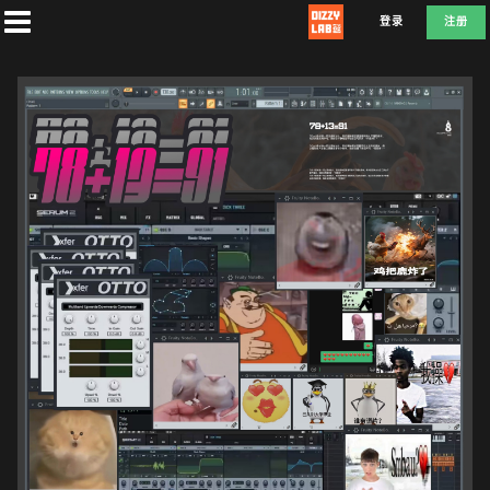
登录
注册
首
页
社
团
兑
换
F
E
D
L
A
T
E