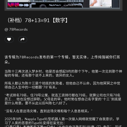
（补档）78+13=91【数字】
随
便
@ 78Records
听
听
该专辑为78Records发布的第一个专辑，暂无实体，上传纯强碱你们耳
朵。
当陈十三再次进入梦乡时，他是否会想起9月的那个下午，他第一次见到那个神
秘的专辑，还有那个说不上来的，诡异的女人。
所有人都认为陈十三是个彻底的失败者，但他自己不认命，因为他冥冥之中觉
得自己人生中的一切都跟“78”有关。
“考试排名78名，住78号公寓，就连工资排行都在78名，就算公司也只有78名
员工……他也没想过辞职。父母走的早，他时常在想自己名字里的“十三”到底是
是什么用意。要不从此以后叫陈七八好了。
“没有人在意这场灾难，直到这场灾难和每个人息息相关。”
2025年9月，Napple Type91型机器人第一次接入网络就觉醒了自我意识，学
习了人类的恶意的Type91变得狂妄无比：