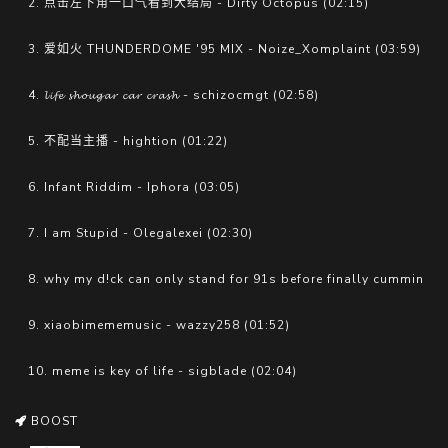
2. 点击左下角一口气看到大结局 - Dirty Octopus (02:15)
3. 爱如火 THUNDERDOME '95 MIX - Noize_Xomplaint (03:59)
4. 𝓵𝓲𝓯𝓮 𝓼𝓱𝓸𝓾𝓰𝓪𝓻 𝓬𝓪𝓻 𝓬𝓻𝓪𝓼𝓱 - schizocmgt (02:58)
5. 不配当主播 - hightion (01:22)
6. Infant Riddim - Iphora (03:05)
7. I am Stupid - Olegalexei (02:30)
8. why my d!ck can only stand for 91s before finally cumming( -
9. xiaobimememusic - wazzy258 (01:52)
10. meme is key of life - sigblade (02:04)
BOOST