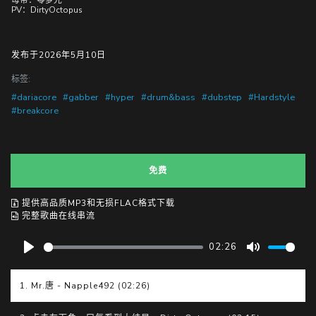
母带：零梦光
PV：DirtyOctopus
发布于2026年5月10日
标签:
#dariacore
#gabber
#hyper
#drum&bass
#dubstep
#Hardstyle
#breakcore
免费
提供高品质MP3和无损FLAC格式下载
完整歌曲在线串流
02:26
P
M
l
u
1. Mr.唐 - Napple492 (02:26)
a
t
y
e