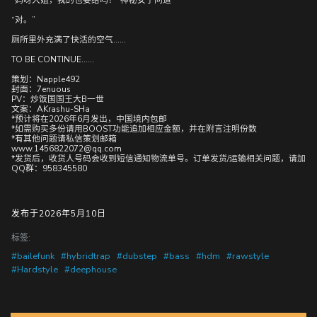
“妈呀大姐，我的也要给吗？”神秘女子问道
“对。”
厕所里外充满了快活的空气……
TO BE CONTINUE……
策划：Napple492
封面：7enuous
PV：炒饭国国王大B一世
文案：AKrashu-SHa
*预计将在2026年6月发出，中国境内包邮
*如需购买多份请用BOOST功能追加相应金额，并在附言注明份数
*有其他问题请私信策划邮箱
www.1456822072@qq.com
*发货后，收货人号码会收到短信通知物流单号。订单发货/运输相关问题，请加
QQ群：958345580
发布于2026年5月10日
标签:
#bailefunk
#hybridtrap
#dubstep
#bass
#hdm
#rawstyle
#Hardstyle
#deephouse