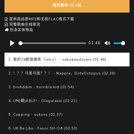
现在购买 45.0元
提供高品质MP3和无损FLAC格式下载
完整歌曲在线串流
包含实体物品
01:46
P
M
l
u
1. 我的78颜值爆表（intro） - nekokandzume (01:46)
a
t
y
e
2. ！？？弓虽弓虽？？！ - Napple，DirtyOctopus (02:36)
3. bruhddim - horrible kid (01:54)
4. UN[绷]ABLE! - Olegalexei (02:21)
5. Cupping - sukses (01:37)
6. UK Be Like - Fesor,SH-O4 (03:33)