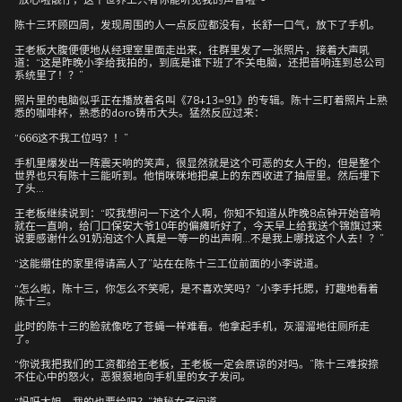
“放心啦靓仔，这个世界上只有你能听见我的声音啦～”
陈十三环顾四周，发现周围的人一点反应都没有，长舒一口气，放下了手机。
王老板大腹便便地从经理室里面走出来，往群里发了一张照片，接着大声吼
道：“这是昨晚小李给我拍的，到底是谁下班了不关电脑，还把音响连到总公司
系统里了！？”
照片里的电脑似乎正在播放着名叫《78+13=91》的专辑。陈十三盯着照片上熟
悉的咖啡杯，熟悉的doro铸币大头。猛然反应过来：
“666这不我工位吗？！”
手机里爆发出一阵震天响的笑声，很显然就是这个可恶的女人干的，但是整个
世界也只有陈十三能听到。他悄咪咪地把桌上的东西收进了抽屉里。然后埋下
了头…
王老板继续说到：“哎我想问一下这个人啊，你知不知道从昨晚8点钟开始音响
就在一直响，给门口保安大爷10年的偏瘫听好了，今天早上给我送个锦旗过来
说要感谢什么91奶泡这个人真是一等一的出声啊…不是我上哪找这个人去！？”
“这能绷住的家里得请高人了”站在在陈十三工位前面的小李说道。
“怎么啦，陈十三，你怎么不笑呢，是不喜欢笑吗？”小李手托腮，打趣地看着
陈十三。
此时的陈十三的脸就像吃了苍蝇一样难看。他拿起手机，灰溜溜地往厕所走
了。
“你说我把我们的工资都给王老板，王老板一定会原谅的对吗。”陈十三难按捺
不住心中的怒火，恶狠狠地向手机里的女子发问。