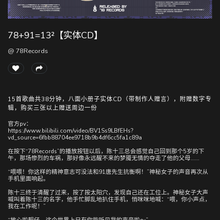
78+91=13²【实体CD】
随
便
@ 78Records
听
听
15首歌曲共38分钟，八面小册子实体CD（带制作人赠言），附赠数字专
辑，购买三张以上赠送周边一份
官方pv：
https://www.bilibili.com/video/BV1Ss9LBfEHs?
vd_source=6fbb88704ee9718b9b4df6cc5fa1c89a
在按下“78Records”的播放按钮以后，陈十三总会感觉自己回到那个5岁的下
午，那场惨烈的车祸，那好像永远醒不来的梦魇无情的夺走了他的父母……
“喂喂！你这样的精神意志可没法和91唐先生抗衡啊！”神秘女子的声音再次从
手机里面响起。
陈十三终于清醒了过来，按了按太阳穴，发现自己还在工位上。神秘女子大声
喊叫着陈十三的名字，他手忙脚乱地扒住手机，悄咪咪地喊：“喂，你小声点，
我在工作呢！”