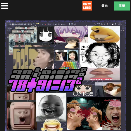
登录
注册
首
页
社
团
兑
换
D
E
F
L
A
T
E