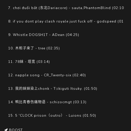
7. chơi đuổi bắt (东北Dariacore) - sauta,PhantomBlind (02:10)
8. if you dont play clash royale just fuck off - godspeed (01:56)
9. Whistle DOGSH1T - ADean (04:25)
10. 木柜子来了 - tree (02:35)
11. 78妹 - 塔宽 (03:14)
12. napple song - CR_Twenty-six (02:40)
13. 我的妹妹染上chonk - Tαkiguti Itsuky. (01:50)
14. 鸭比青春伤痛物语 - schizocmgt (03:13)
15. 5 'CLOCK prison（outro） - Luions (01:50)
BOOST