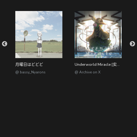
u Colours：Carnelian
月曜日はどどど
Underworld Miracle [实体CD]
T
@ bassy_Nyarons
@ Archive on X
@
@dizzylab //
粤ICP备2023012417号-2
/ 粤网文(2023)1846-132号