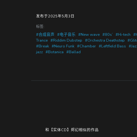
发布于2025年5月3日
标签:
#合成音声
#电子音乐
#New wave
#80s’
#Hi-tech
#
Trance
#Riddim Dubstep
#Orchestra Deathstep
#Glit
#Break
#Neuro Funk
#Chamber
#Leftfield Bass
#Jaz
jazz
#Botanica
#Ballad
和【实体CD】烬幻相似的作品