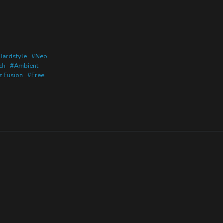
Hardstyle
#Neo
ch
#Ambient
z Fusion
#Free