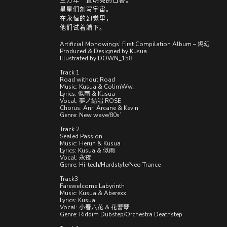
三万年一直明亮的日晷。
星星们刻写宇宙。
在永恒的幻觉里，
他们试着躺下。
Artificial Monowings’ First Compilation Album – 烬幻
Produced & Designed by Kusua
Illustrated by DOWN_158
Track 1
Road without Road
Music: Kusua & ColimWw_
Lyrics: 似雨 & Kusua
Vocal: 夢ノ結唱 ROSE
Chorus: Anri Arcane & Kevin
Genre: New wave/80s’
Track 2
Sealed Passion
Music: Herun & Kusua
Lyrics: Kusua & 似雨
Vocal: 永夜
Genre: Hi-tech/Hardstyle/Neo Trance
Track3
Farewelcome Labyrinth
Music: Kusua & Aberexx
Lyrics: Kusua
Vocal: 小春六花 & 花響琴
Genre: Riddim Dubstep/Orchestra Deathstep