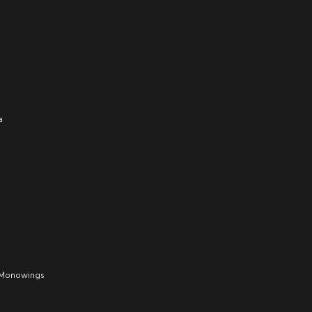
a
l Monowings