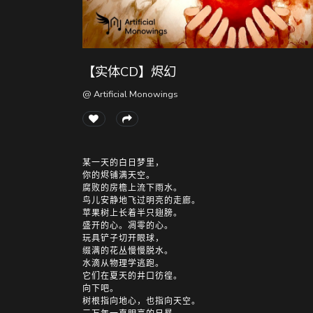
【实体CD】烬幻
@ Artificial Monowings
某一天的白日梦里，
你的烬铺满天空。
腐败的房檐上流下雨水。
鸟儿安静地飞过明亮的走廊。
苹果树上长着半只翅膀。
盛开的心。凋零的心。
玩具铲子切开眼球，
缀满的花丛慢慢脱水。
水滴从物理学逃跑。
它们在夏天的井口彷徨。
向下吧。
树根指向地心，也指向天空。