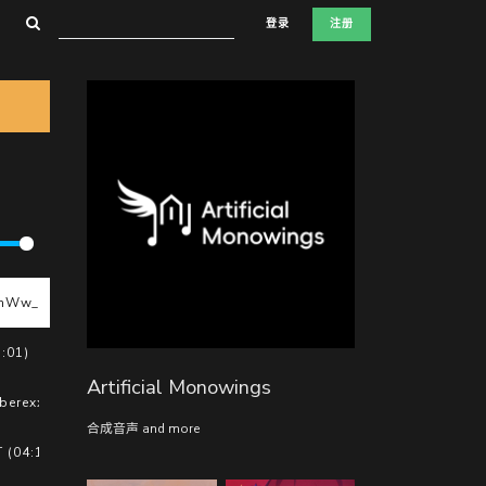
登录
注册
mWw_ (04:39)
:01)
Artificial Monowings
berexx (02:46)
合成音声 and more
 (04:19)