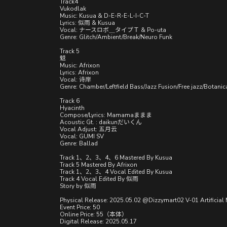
Track4
Vukodlak
Music: Kusua & D-E-R-E-L-I-C-T
Lyrics: 似雨 & Kusua
Vocal: ナースロボ＿タイプＴ & Po-uta
Genre: Glitch/Ambient/Break/Neuro Funk
Track 5
鬾
Music: Afrixon
Lyrics: Afrixon
Vocal: 诗岸
Genre: Chamber/Leftfield Bass/Jazz Fusion/Free jazz/Botanic
Track 6
Hyacinth
Compose/Lyrics: Mamamaままま
Acoustic Gt. : daikunだいくん
Vocal Adjust: 五月云
Vocal: GUMI SV
Genre: Ballad
Track 1、2、3、4、6 Mastered By Kusua
Track 5 Mastered By Afrixon
Track 1、2、3、4 Vocal Edited By Kusua
Track 4 Vocal Edited By 似雨
Story by 似雨
Physical Release: 2025.05.02 @Dizzymart02 V-01 Artificia
Event Price: 50
Online Price: 55（本体）
Digital Release: 2025.05.17