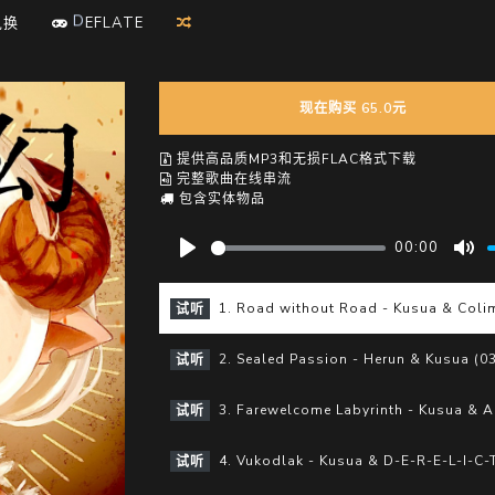
F
L
兑换
D
E
A
T
E
现在购买 65.0元
提供高品质MP3和无损FLAC格式下载
完整歌曲在线串流
包含实体物品
00:00
P
M
l
u
1. Road without Road - Kusua & Coli
试听
a
t
y
e
2. Sealed Passion - Herun & Kusua (03
试听
3. Farewelcome Labyrinth - Kusua & A
试听
4. Vukodlak - Kusua & D-E-R-E-L-I-C-T
试听