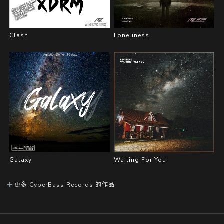
Clash
Loneliness
Galaxy
Waiting For You
更多 CyberBass Records 的作品