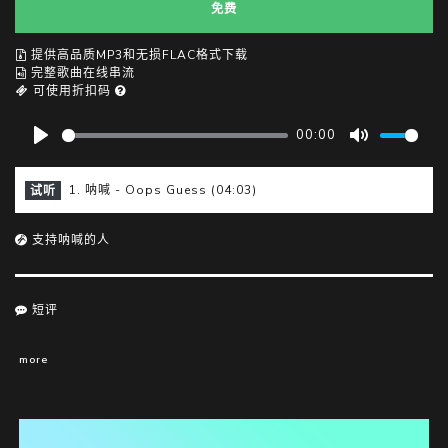
免费
提供高品质MP3和无损FLAC格式下载
完整歌曲在线串流
可使用折扣码
00:00
P
M
l
u
1. 呐喊 - Oops Guess (04:03)
试听
a
t
y
e
支持呐喊的人
短评
more