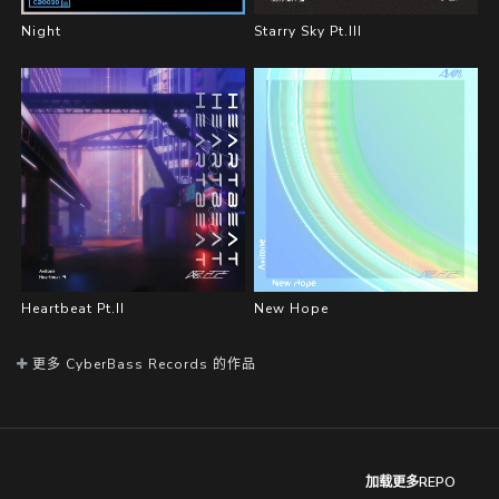
Night
Starry Sky Pt.III
Heartbeat Pt.II
New Hope
更多 CyberBass Records 的作品
加载更多REPO