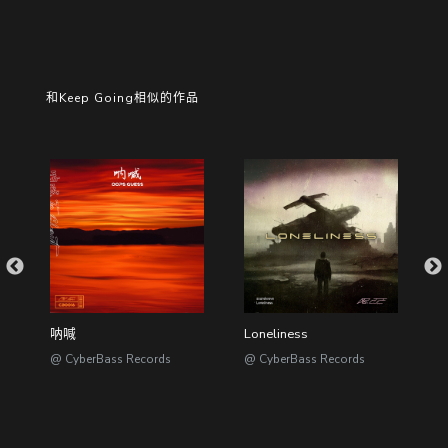
和Keep Going相似的作品
呐喊
Loneliness
B
@ CyberBass Records
@ CyberBass Records
@