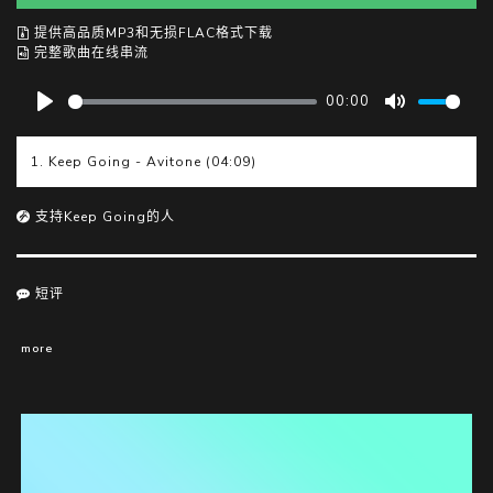
提供高品质MP3和无损FLAC格式下载
完整歌曲在线串流
00:00
P
M
l
u
1. Keep Going - Avitone (04:09)
a
t
y
e
支持Keep Going的人
短评
more