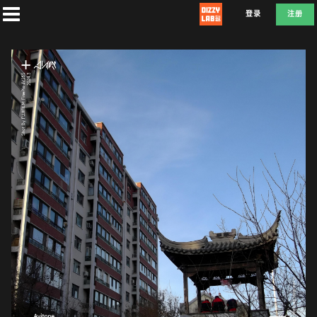
登录
注册
首
页
社
团
兑
换
A
T
D
E
F
L
E