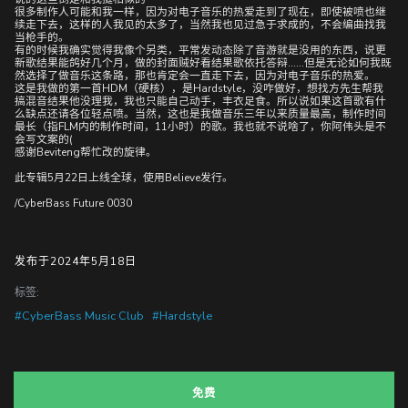
很多制作人可能和我一样，因为对电子音乐的热爱走到了现在，即使被喷也继
续走下去，这样的人我见的太多了，当然我也见过急于求成的，不会编曲找我
当枪手的。
有的时候我确实觉得我像个另类，平常发动态除了音游就是没用的东西，说更
新歌结果能鸽好几个月，做的封面贼好看结果歌依托答辩……但是无论如何我既
然选择了做音乐这条路，那也肯定会一直走下去，因为对电子音乐的热爱。
这是我做的第一首HDM（硬核），是Hardstyle，没咋做好，想找方先生帮我
搞混音结果他没理我，我也只能自己动手，丰衣足食。所以说如果这首歌有什
么缺点还请各位轻点喷。当然，这也是我做音乐三年以来质量最高，制作时间
最长（指FLM内的制作时间，11小时）的歌。我也就不说啥了，你阿伟头是不
会写文案的(
感谢Beviteng帮忙改的旋律。
此专辑5月22日上线全球，使用Believe发行。
/CyberBass Future 0030
发布于2024年5月18日
标签:
#CyberBass Music Club
#Hardstyle
免费