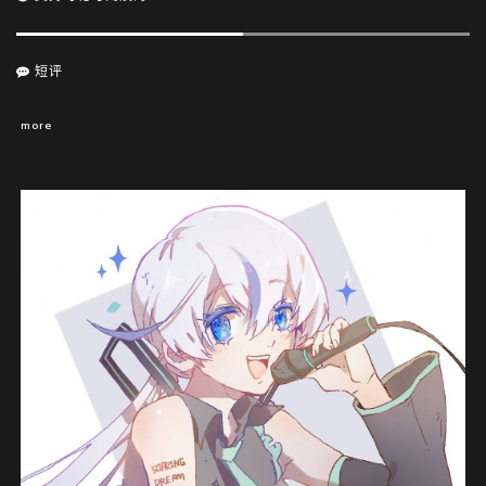
短评
more