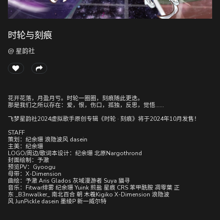
时轮与刻痕
随
便
@ 星韵社
听
听
花开花落，月盈月亏。时轮一圈圈，刻痕随此更迭。
那是我们之所以存在：爱，恨，伤口，孤独，反思，觉悟……
飞梦星韵社2024虚拟歌手原创专辑《时轮 · 刻痕》将于2024年10月发售！
STAFF
策划：纪余珊 浪隐波风 dasein
主美：纪余珊
LOGO/周边/歌词本设计：纪余珊 北原Nargothrond
封面绘制：予澈
预览PV：Gyoogu
母带：X-Dimension
曲绘：予澈 Aris Glados 灰域漫游者 Suya 貓寻
音乐：Fitwar绯雾 纪余珊 Yuink 煎盐 星痕 CRS 苯甲酰胺 凋零葉 正
东 _B3nwalker_ 南北百合 朝 木羲Kigiko X-Dimension 浪隐波
风 JunPickle dasein 墨绫P 新一威尔特