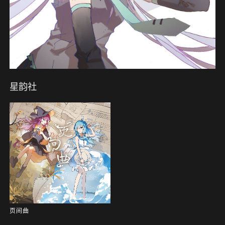
星韵社
页间曲