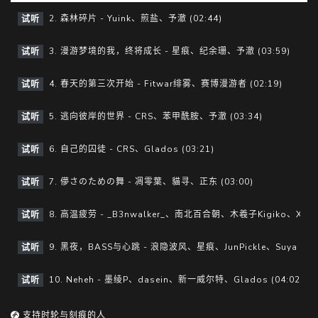
y
e
2. 森林碎片 - Yuink、煎盐、予澈 (02:44)
试听
3. 漫游梦境的我，终将成长 - 星痕、纪余珊、予澈 (03:59)
试听
4. 春天的第三次开始 - Fitwar绯雾、赛博漫游者 (02:19)
试听
5. 逃向彼岸的世界 - CRS、苯甲酰胺、予澈 (03:34)
试听
6. 自己的囚徒 - CRS、Glados (03:21)
试听
7. 儚さのための舞 - 凋零葉、貓寻、正东 (03:00)
试听
8. 高温疲劳 - _B3nwalker_、南北百合朝、木羲子Kigiko、X-Dime
试听
9. 黑夜，BASS与心跳 - 浪隐波风、星痕、JunPickle、Suya (05:
试听
10. Neheh - 墨绫P、dasein、新一威尔特、Glados (04:02)
试听
支持时轮与刻痕的人