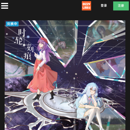
登录
注册
兑换中
首
页
社
团
兑
换
D
E
F
L
A
T
E