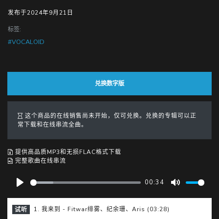
发布于2024年9月21日
标签:
#VOCALOID
兑换数字版
这个商品的在线销售尚未开始，仅可兑换。兑换的专辑可以正
常下载和在线串流全曲。
提供高品质MP3和无损FLAC格式下载
完整歌曲在线串流
00:34
P
M
l
u
1. 我来到 - Fitwar绯雾、纪余珊、Aris (03:28)
试听
a
t