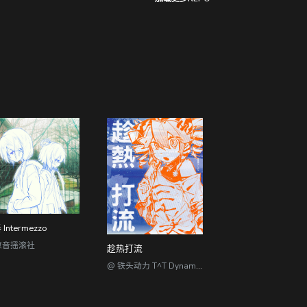
Intermezzo
葱音摇滚社
趁热打流
@ 铁头动力 T^T Dynamics