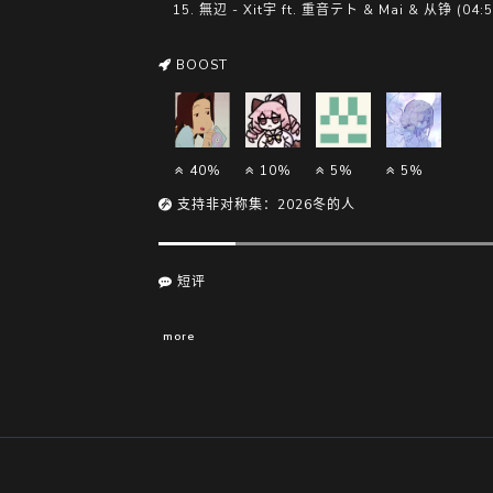
15. 無辺 - Xit宇 ft. 重音テト & Mai & 从铮 (04:5
BOOST
40%
10%
5%
5%
支持非对称集：2026冬的人
短评
more