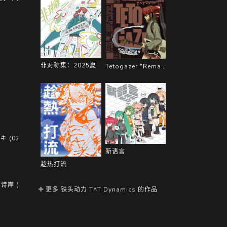
非对称集：2025夏
Tetogazer "Remastered"
キ (02:49)
新语言
)
趁热打流
 诗岸 (04:21)
更多 铁头动力 T^T Dynamics 的作品