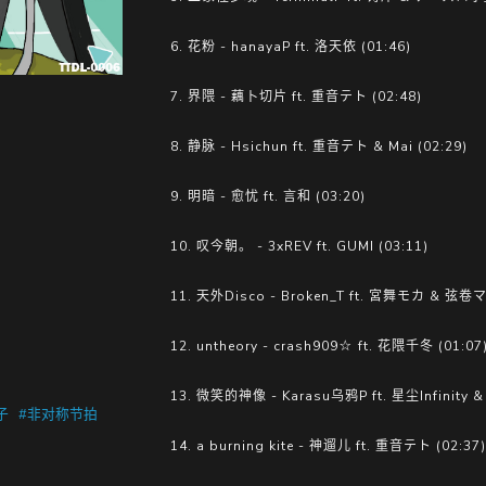
6. 花粉 - hanayaP ft. 洛天依 (01:46)
7. 界隈 - 藕卜切片 ft. 重音テト (02:48)
8. 静脉 - Hsichun ft. 重音テト & Mai (02:29)
9. 明暗 - 愈忧 ft. 言和 (03:20)
10. 叹今朝。 - 3xREV ft. GUMI (03:11)
11. 天外Disco - Broken_T ft. 宮舞モカ & 弦卷マ
12. untheory - crash909☆ ft. 花隈千冬 (01:07
13. 微笑的神像 - Karasu乌鸦P ft. 星尘Infinity &
子
#非对称节拍
14. a burning kite - 神遛儿 ft. 重音テト (02:37)