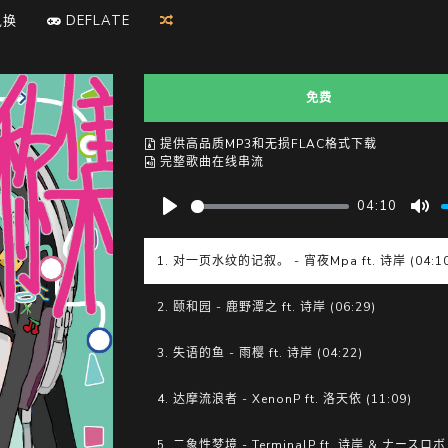
兑换
D
E
F
L
A
T
E
免费
提供高品质MP3和无损FLAC格式下载
完整歌曲在线串流
04:10
P
M
l
u
1. 对一页水纹的记叙。 - 宵夜Mpa ft. 诗岸 (04:10
a
t
y
e
2. 颐和园 - 鹿野潭之 ft. 诗岸 (06:29)
3. 失语的鱼 - 雨樱 ft. 诗岸 (04:22)
4. 达摩流浪者 - XenonP ft. 洛天依 (11:09)
5. 二象性梦境 - TerminalP ft. 诗岸 & ナースロボ