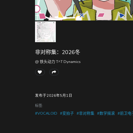
非对称集：2026冬
@ 铁头动力 T^T Dynamics
发布于2026年5月1日
标签:
#VOCALOID
#变拍子
#非对称集
#数学摇滚
#前卫电