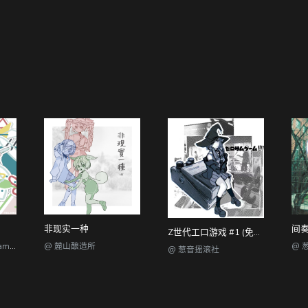
非现实一种
间奏 
Z世代工口游戏 #1 (免费兑换)
@ 铁头动力 T^T Dynamics
@ 麓山酿造所
@ 
@ 葱音摇滚社