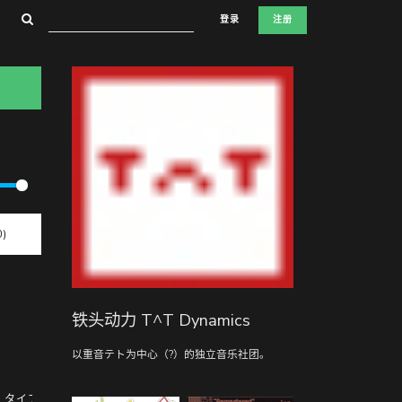
登录
注册
)
铁头动力 T^T Dynamics
以重音テト为中心（?）的独立音乐社团。
_タイプT (04:19)