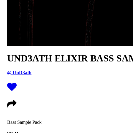
UND3ATH ELIXIR BASS S
@ UnD3ath
Bass Sample Pack