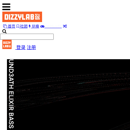
A
L
首页
社团
兑换
D
E
F
T
E
首
页
登录
注册
社
团
兑
换
A
L
D
E
F
T
E
随
便
听
听