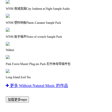
WNM 夜城氛围City Ambient at Night Sample Audio
WNM 塑料响板Plastic-Castanet Sample Pack
WNM 扳手噪声Noise of wrench Sample Pack
Walnut
Pink Forest Master Plug-ins Pack 石竹林母带插件包
Long Island Iced Tea
更多 Without Natural Music 的作品
加载更多repo