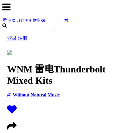
首页
社团
兑换
D
E
F
L
A
T
E
首
页
登录
注册
社
团
WNM 雷电Thunderbolt
兑
换
Mixed Kits
D
E
F
L
A
T
E
@ Without Natural Music
随
便
听
听