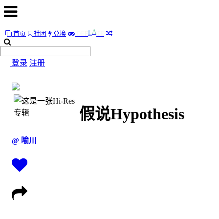
E
首页
社团
兑换
D
E
F
L
A
T
首
页
登录
注册
社
团
假说Hypothesis
兑
换
E
@ 喻川
D
E
F
L
A
T
随
便
听
听