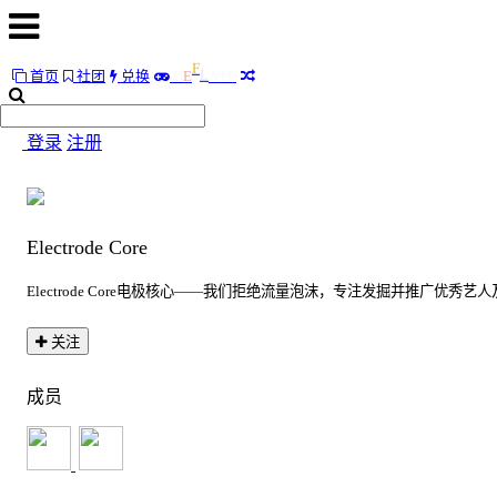
L
A
首页
社团
兑换
D
E
F
T
E
首
页
登录
注册
社
团
Electrode Core
兑
换
Electrode Core电极核心——我们拒绝流量泡沫，专注发掘并推
L
A
D
E
F
T
E
关注
随
便
成员
听
听