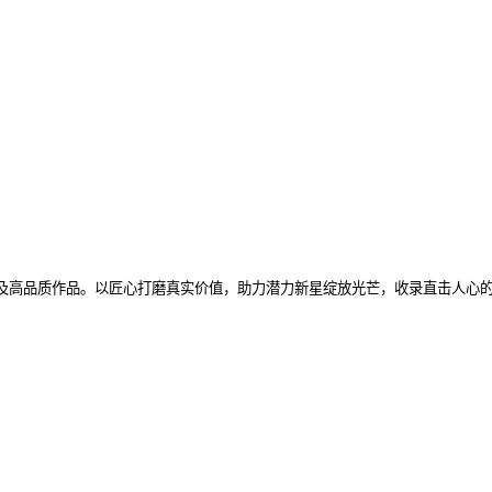
广优秀艺人及高品质作品。以匠心打磨真实价值，助力潜力新星绽放光芒，收录直击