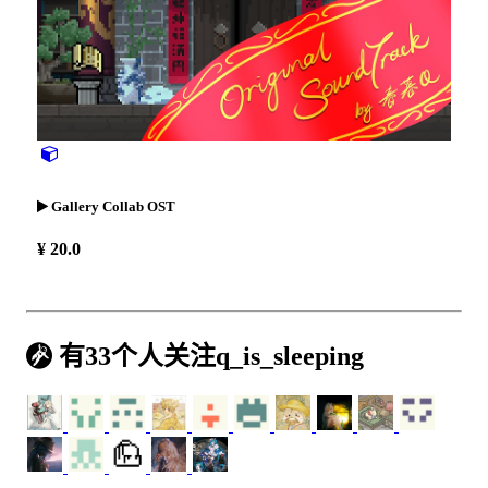
Gallery Collab OST
¥ 20.0
有33个人关注q_is_sleeping