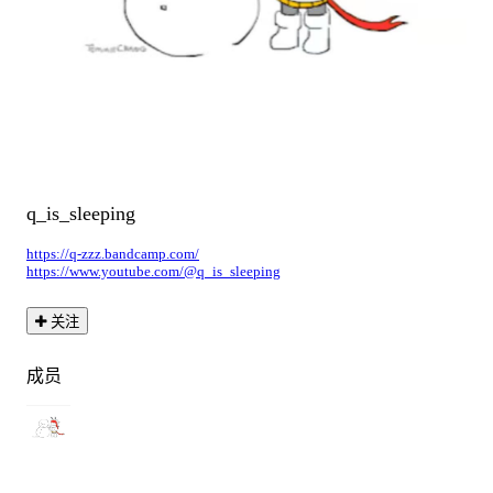
q_is_sleeping
https://q-zzz.bandcamp.com/
https://www.youtube.com/@q_is_sleeping
关注
成员