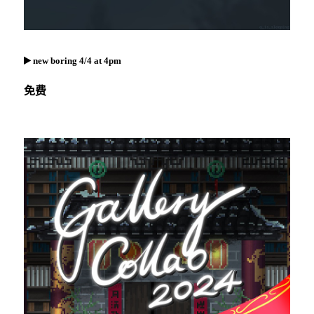
new boring 4/4 at 4pm
免费