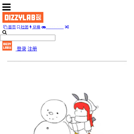
首页
社团
兑换
D
E
F
L
A
T
E
首
页
登录
注册
社
团
兑
换
D
E
F
L
A
T
E
随
便
听
听