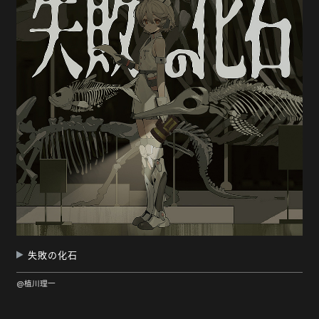
失敗の化石
@植川理一