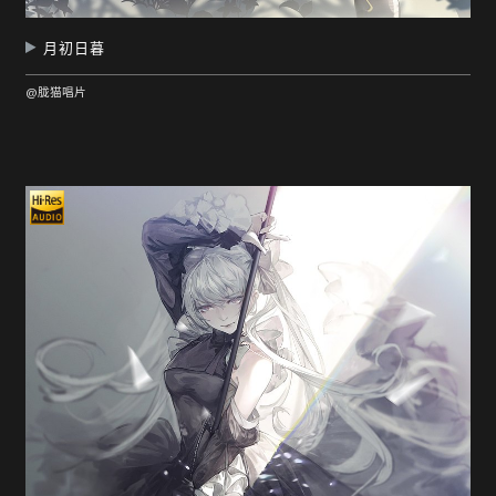
月初日暮
@胧猫唱片