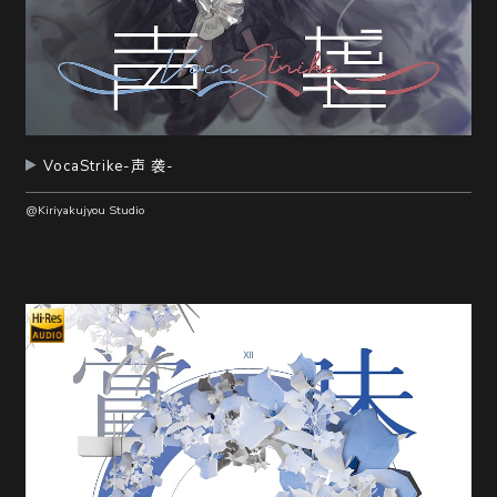
VocaStrike-声 袭-
@Kiriyakujyou Studio