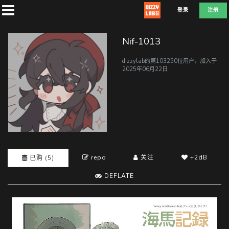
登录
注册
Nif-1013
dizzylab的第103250位用户，加入于
2025年06月22日
首
页
社
团
repo
关注
+2dB
已购 (5)
DEFLATE
兑
换
D
E
F
L
A
T
E