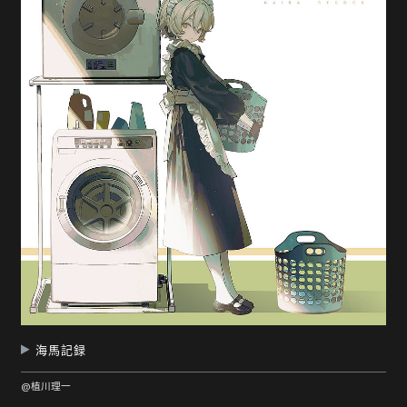
随
便
听
听
海馬記録
@植川理一