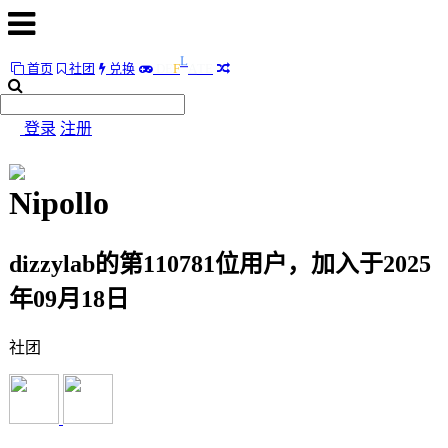
L
A
首页
社团
兑换
D
E
F
T
E
首
页
登录
注册
社
团
Nipollo
兑
换
dizzylab的第110781位用户，加入于2025
L
A
D
E
F
T
E
年09月18日
随
社团
便
听
听