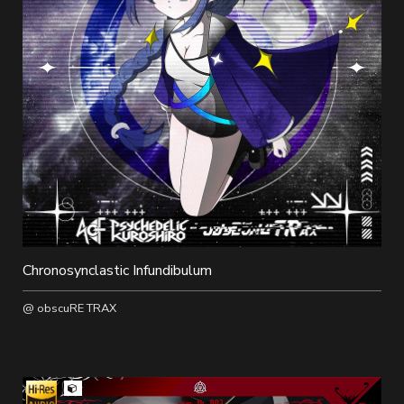
Chronosynclastic Infundibulum
@ obscuRE TRAX