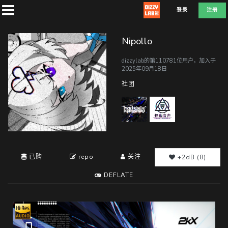
登录
注册
Nipollo
dizzylab的第110781位用户，加入于
2025年09月18日
首
社团
页
社
团
已购
repo
关注
+2dB (8)
DEFLATE
兑
换
D
E
F
L
A
T
E