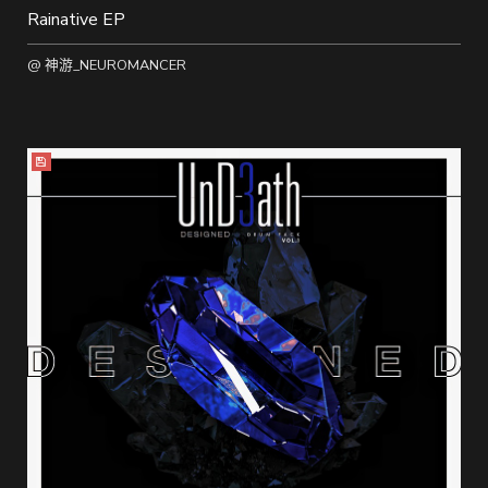
Rainative EP
@ 神游_NEUROMANCER