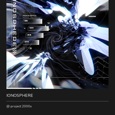
随
便
听
听
IONOSPHERE
@ project:2000x