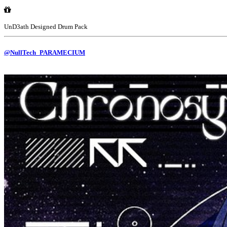
UnD3ath Designed Drum Pack
@NullTech_PARAMECIUM