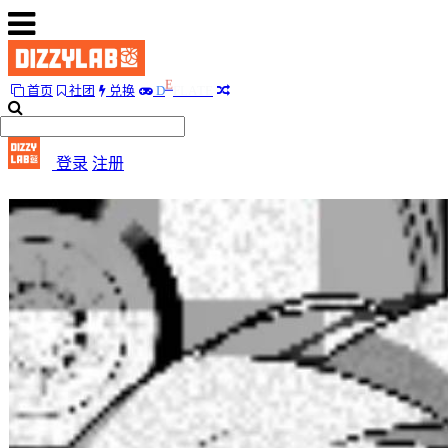
首页
社团
兑换
D
E
F
L
A
T
E
首
页
登录
注册
社
团
兑
换
D
E
F
L
A
T
E
随
便
听
听