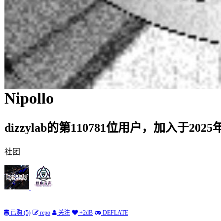
Nipollo
dizzylab的第110781位用户，加入于2025
社团
已购 (5)
repo
关注
+2dB
DEFLATE