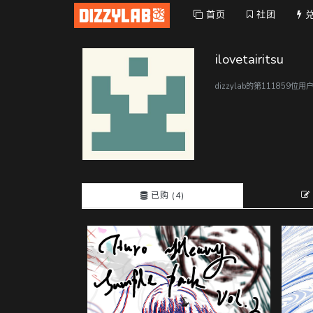
首页
社团
ilovetairitsu
dizzylab的第111859位
已购 (4)