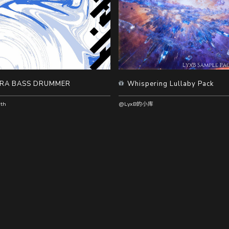
RA BASS DRUMMER
Whispering Lullaby Pack
th
@LyxB的小库