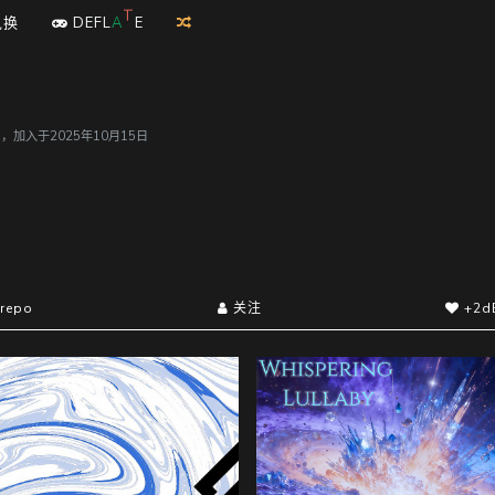
E
兑换
D
E
F
L
A
T
用户，加入于2025年10月15日
repo
关注
+2d