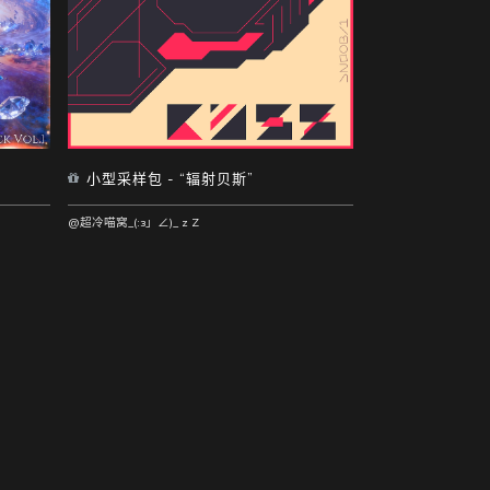
小型采样包 - “辐射贝斯”
@超冷喵窝_(:з」∠)_ z Z