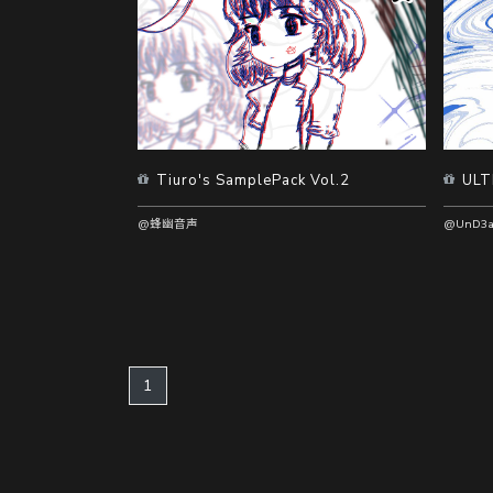
Tiuro's SamplePack Vol.2
ULT
@蜂幽音声
@UnD3a
(current)
1