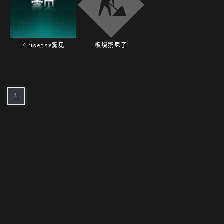
随
便
Kirisense雾见
板烧鹅尼子
听
听
(current)
1