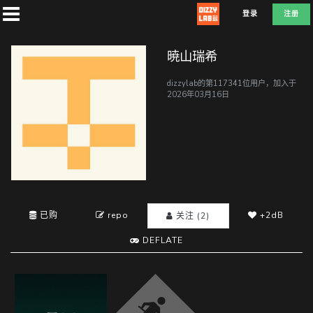
登录
注册
暁山瑞希
dizzylab的第117341位用户，加入于
2026年03月16日
首
页
社
团
已购
repo
+2dB
关注 (2)
DEFLATE
兑
换
D
E
F
L
A
T
E