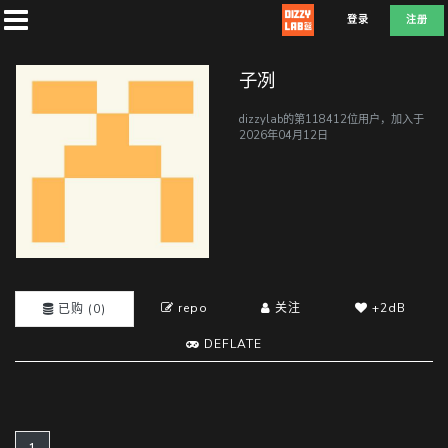
登录
注册
子冽
dizzylab的第118412位用户，加入于
2026年04月12日
首
页
社
团
repo
关注
+2dB
已购 (0)
DEFLATE
兑
换
L
A
D
E
F
T
E
(current)