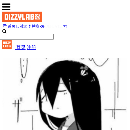
E
F
首页
社团
兑换
D
L
A
T
E
首
页
登录
注册
社
团
兑
换
E
F
D
L
A
T
E
随
便
听
听