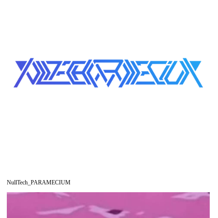
NullTech_PARAMECIUM