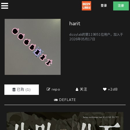
登录
注册
harit
dizzylab的第119851位用户，加入于
2026年05月17日
首
页
社
团
repo
关注
+2dB
已购 (1)
DEFLATE
兑
换
A
T
D
E
F
L
E