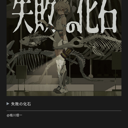
随
便
听
听
失敗の化石
@植川理一