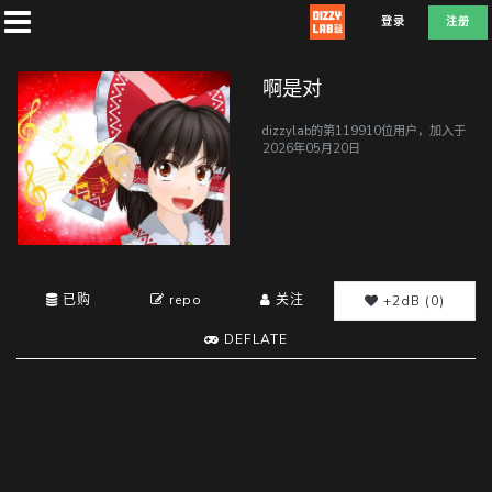
登录
注册
啊是对
dizzylab的第119910位用户，加入于
2026年05月20日
首
页
社
已购
repo
关注
团
+2dB (0)
DEFLATE
兑
换
A
D
E
F
L
T
E