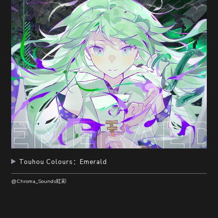
随
便
听
听
Touhou Colours：Emerald
@Chroma_Sounds虹彩