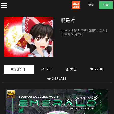
登录
注册
啊是对
dizzylab的第119910位用户，加入于
2026年05月20日
首
页
社
repo
关注
+2dB
团
已购 (3)
DEFLATE
兑
换
D
E
F
L
A
T
E