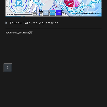
Touhou Colours：Aquamarine
@Chroma_Sounds虹彩
(current)
1