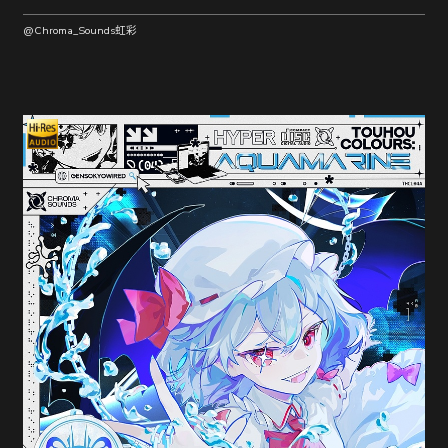
@Chroma_Sounds虹彩