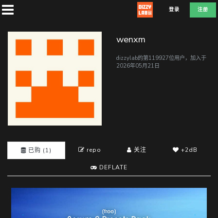
登录
注册
wenxm
dizzylab的第119927位用户，加入于
2026年05月21日
首
页
社
团
repo
关注
+2dB
已购 (1)
DEFLATE
兑
换
A
T
D
E
F
L
E