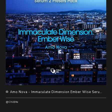
随
便
听
听
Amo Nova - Immaculate Dimension Ember Wise Serum2 Presets
@ChillMe