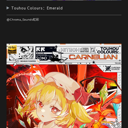
Touhou Colours：Emerald
@Chroma_Sounds虹彩