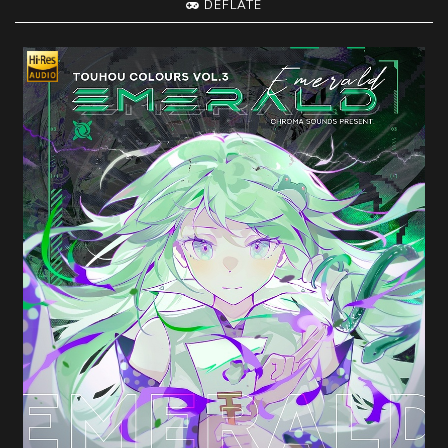
DEFLATE
随
便
听
听