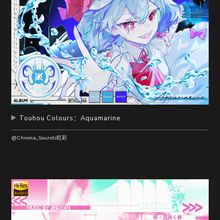
Touhou Colours：Aquamarine
@Chroma_Sounds虹彩