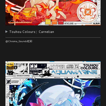
Touhou Colours：Carnelian
@Chroma_Sounds虹彩