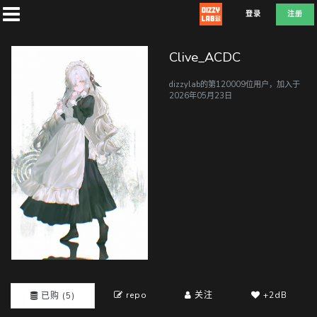
登录
注册
Clive_ACDC
dizzylab的第120009位用户，加入于
2026年05月23日
首
页
社
团
兑
换
repo
关注
+2dB
已购 (5)
D
E
F
L
A
T
E