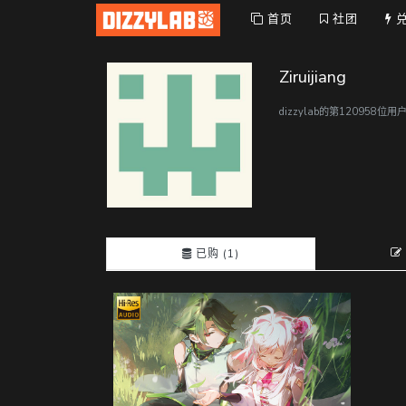
首页
社团
Ziruijiang
dizzylab的第120958位
已购 (1)