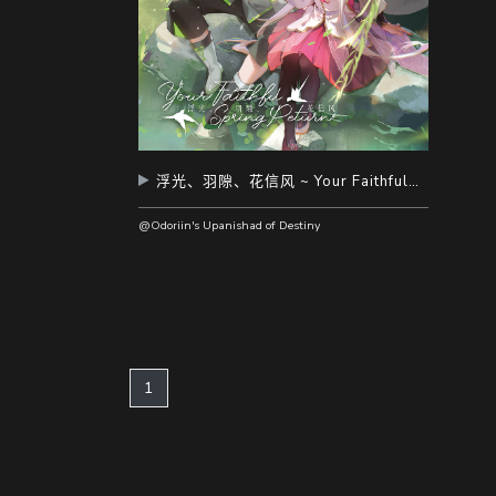
浮光、羽隙、花信风 ~ Your Faithful Spring Return ~
@Odoriin's Upanishad of Destiny
(current)
1