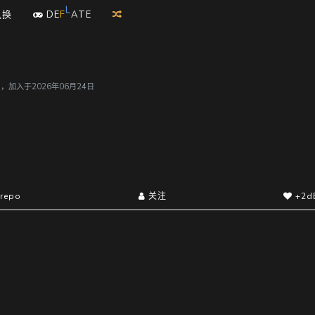
A
兑换
D
E
F
L
T
E
用户，加入于2026年06月24日
repo
关注
+2d