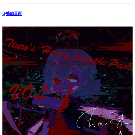
@蜂幽音声