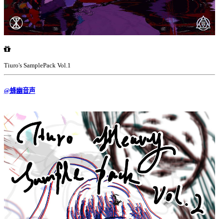
Tiuro's SamplePack Vol.1
@蜂幽音声