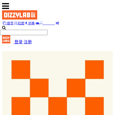
E
F
首页
社团
兑换
D
L
A
T
E
首
页
登录
注册
社
团
兑
换
E
F
D
L
A
T
E
随
便
听
听