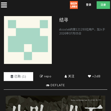
登录
注册
结寻
dizzylab的第121293位用户，加入于
2026年07月05日
首
页
社
团
repo
关注
+2dB
已购 (1)
DEFLATE
兑
换
L
A
D
E
F
T
E