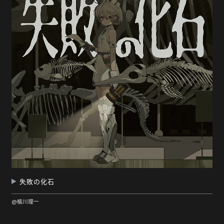
随
便
听
听
失敗の化石
@植川理一