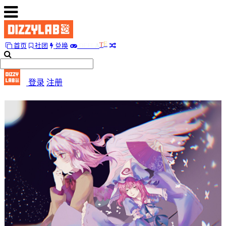
E
首页
社团
兑换
D
E
F
L
A
T
首
页
登录
注册
社
团
兑
换
E
D
E
F
L
A
T
随
便
听
听