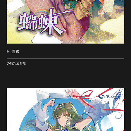
螮蝀
@槐安超特急