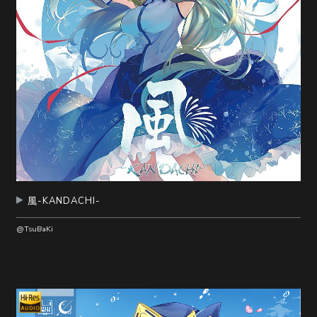
風-KANDACHI-
@TsuBaKi