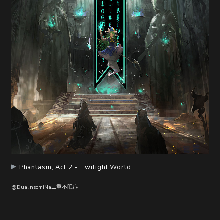
Phantasm, Act 2 - Twilight World
@DualInsomiNa二重不眠症