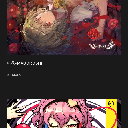
花-MABOROSHI
@TsuBaKi