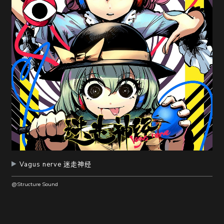
Vagus nerve 迷走神经
@Structure Sound