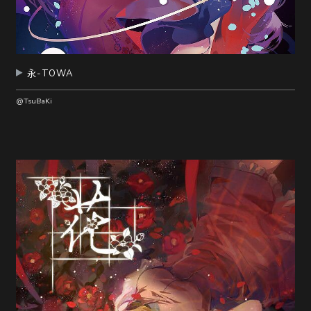
永-TOWA
@TsuBaKi