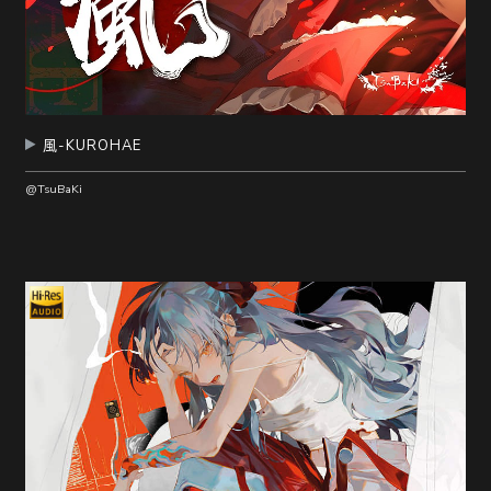
風-KUROHAE
@TsuBaKi