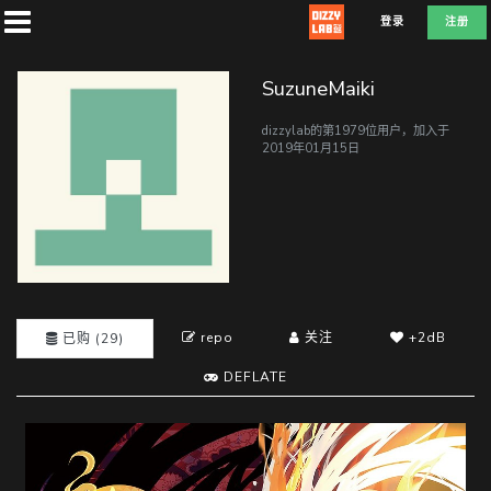
登录
注册
SuzuneMaiki
dizzylab的第1979位用户，加入于
2019年01月15日
首
页
社
团
repo
关注
+2dB
已购 (29)
DEFLATE
兑
换
L
D
E
F
A
T
E