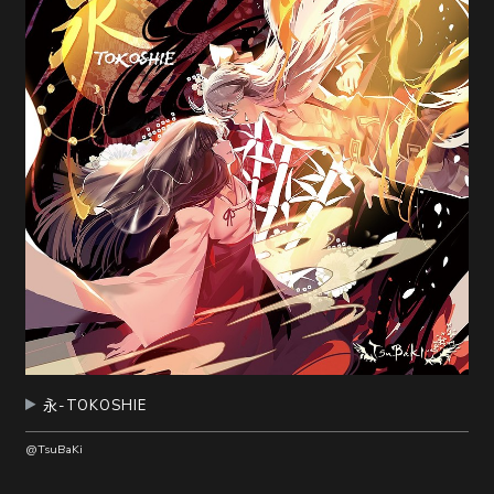
随
便
听
听
永-TOKOSHIE
@TsuBaKi