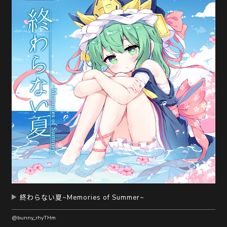
終わらない夏~Memories of Summer~
@bunny_rhyTHm