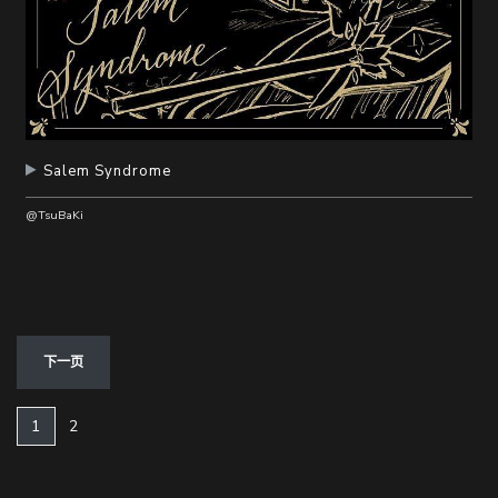
Salem Syndrome
@TsuBaKi
下一页
(current)
1
2