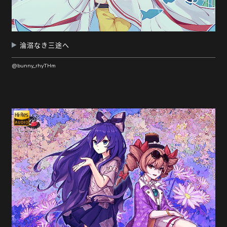
淪溺なき三途へ
@bunny_rhyTHm