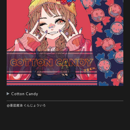
随
便
听
听
Cotton Candy
@墨蓝酱油 ぐんじょういろ