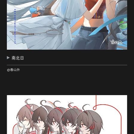
南北日
@春山外