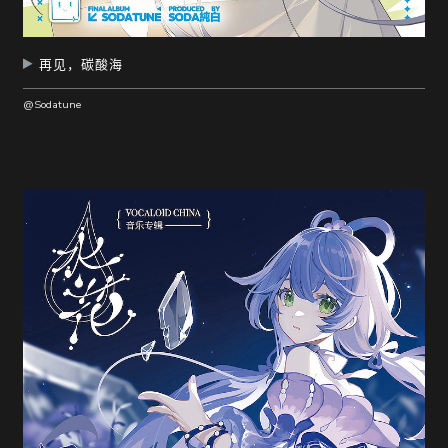
再见，碳酸海
@Sodatune