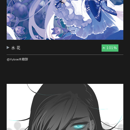
水·花
101%
@Xylose木糖醇