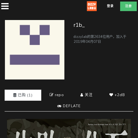
登录
注册
r1b_
dizzylab的第2634位用户，加入于
2019年04月07日
首
页
社
团
repo
关注
+2dB
已购 (1)
DEFLATE
兑
换
E
D
E
F
L
A
T