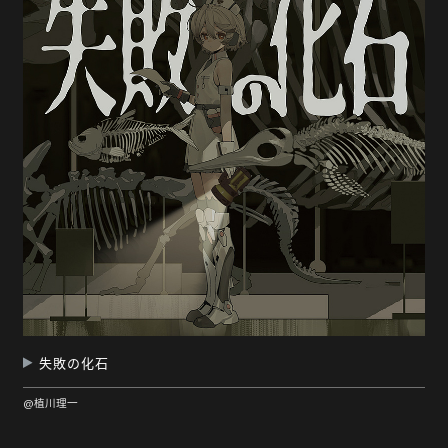
随
便
听
听
失敗の化石
@植川理一