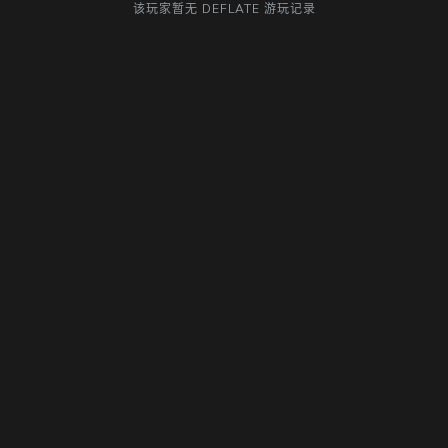
该玩家暂无 DEFLATE 游玩记录
随
便
听
听