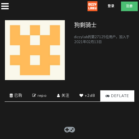
登录
注册
狗剩骑士
dizzylab的第27125位用户，加入于
2021年02月13日
首
页
社
团
已购
repo
关注
+2dB
DEFLATE
兑
换
A
T
D
E
F
L
E