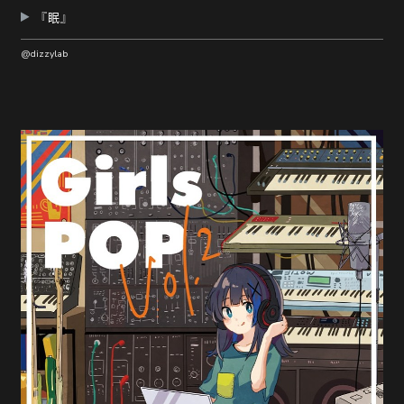
『眠』
@dizzylab