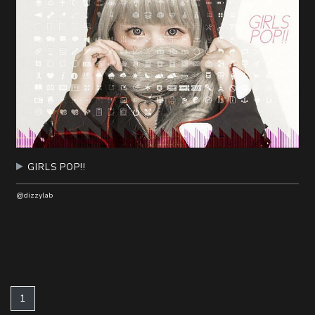
GIRLS POP!!
@dizzylab
(current)
1