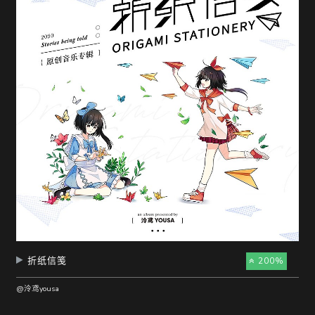
折纸信笺
200%
@泠鸢yousa