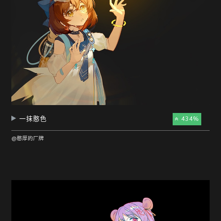
一抹憨色
434%
@憨厚的厂牌