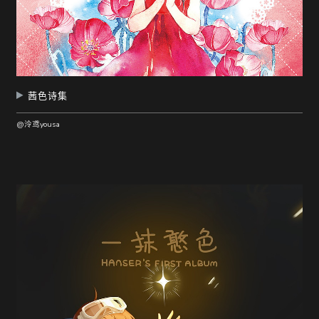
茜色诗集
@泠鸢yousa