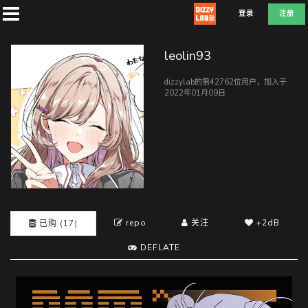
登录
注册
leolin93
dizzylab的第42762位用户，加入于
2022年01月09日
首
页
社
团
repo
关注
+2dB
已购 (17)
兑
DEFLATE
换
D
E
F
L
A
T
E