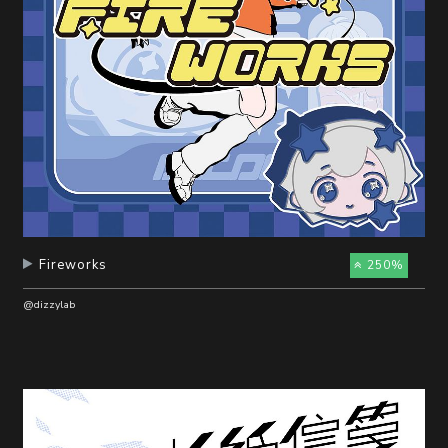
Fireworks
250%
@dizzylab