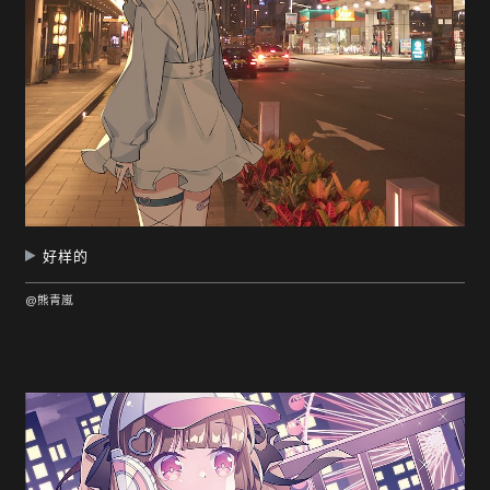
好样的
@熊青嵐