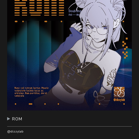
随
便
听
听
ROM
@dizzylab