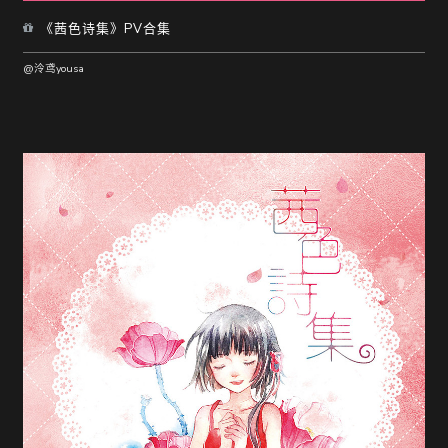
《茜色诗集》PV合集
@泠鸢yousa