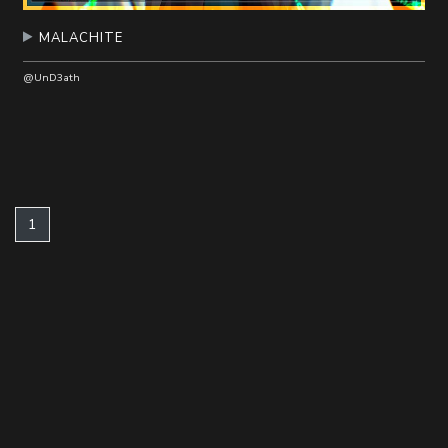
MALACHITE
@UnD3ath
(current)
1
@dizzylab //
粤ICP备2023012417号-2
/ 粤网文(2023)1846-132号
/ 节目制作经营许可证（京）字第09124号
Links //
時古月雨
/
Yonder Voice
//
APP
//
排行榜
/
遇到问题?
/
社团