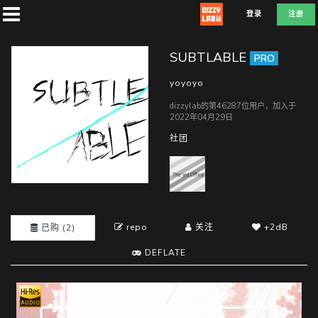
登录
注册
SUBTLABLE
PRO
yoyoyo
dizzylab的第46287位用户，加入于
首
2022年04月29日
页
社团
社
团
repo
关注
+2dB
已购 (2)
兑
DEFLATE
换
D
E
F
L
A
T
E