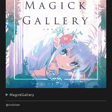
随
便
听
听
MagickGallery
@UnD3ath