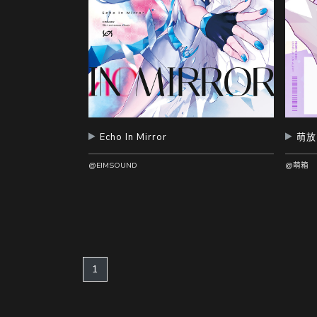
Echo In Mirror
萌放｜
@EIMSOUND
@萌箱
(current)
1