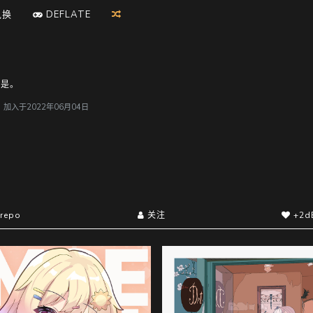
兑换
D
E
F
L
A
T
E
呢是。
户，加入于2022年06月04日
repo
关注
+2d