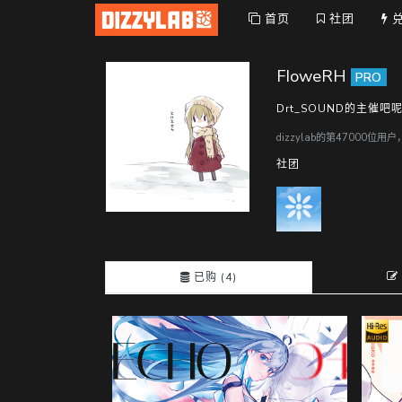
首页
社团
FIoweRH
PRO
Drt_SOUND的主催吧
dizzylab的第47000位用
社团
已购 (4)