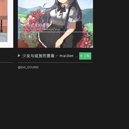
少女与绽放的蔷薇 ~ maiden alongside blossomed rose ~
1%
@Drt_SOUND