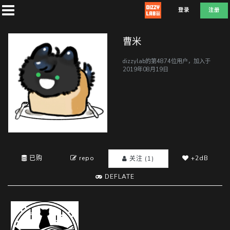
登录
注册
曹米
dizzylab的第4874位用户，加入于
2019年08月19日
首
页
社
团
已购
repo
+2dB
关注 (1)
DEFLATE
兑
换
A
T
D
E
F
L
E