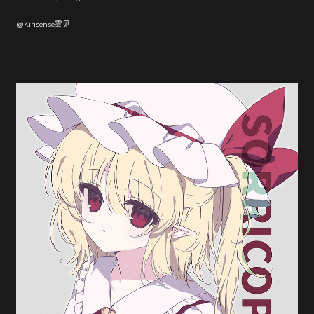
@Kirisense雾见