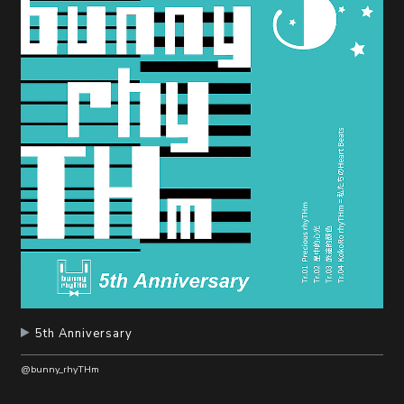
5th Anniversary
@bunny_rhyTHm