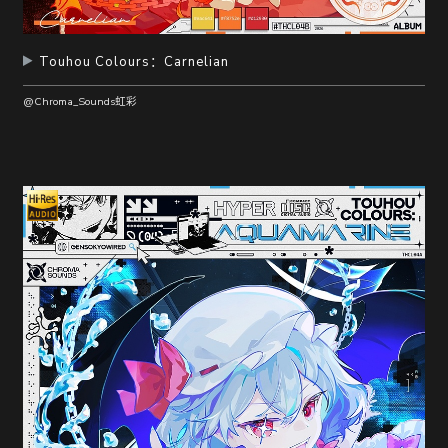
Touhou Colours：Carnelian
@Chroma_Sounds虹彩