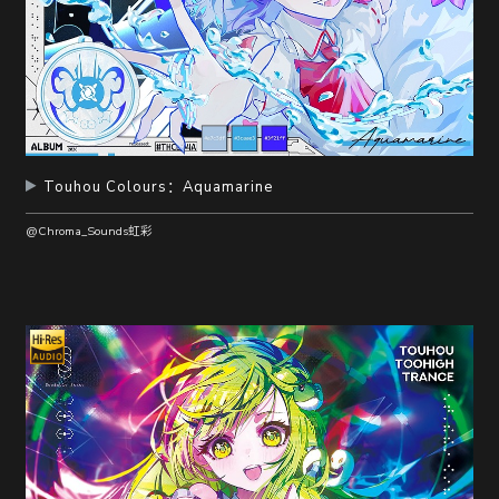
Touhou Colours：Aquamarine
@Chroma_Sounds虹彩