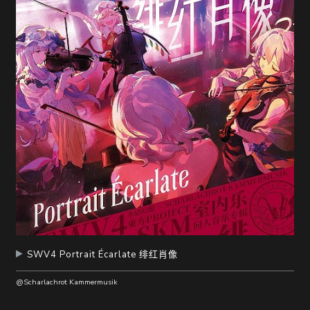
随
便
听
听
SWV4 Portrait Écarlate 绯红肖像
@Scharlachrot Kammermusik