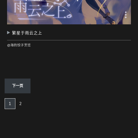
繁星于雨云之上
@海豹饺子烹饪
下一页
(current)
1
2