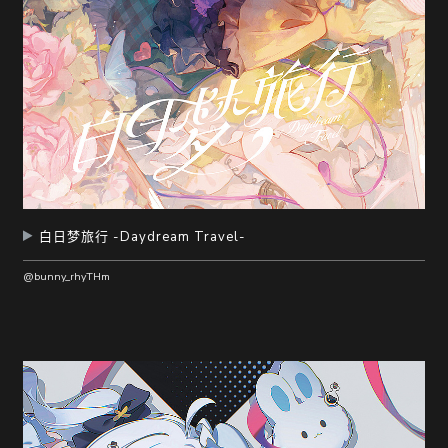
白日梦旅行 -Daydream Travel-
@bunny_rhyTHm