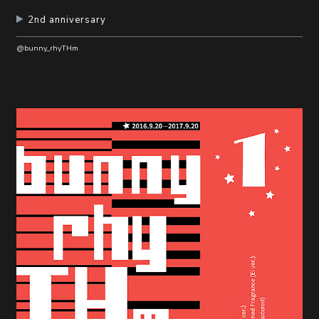
2nd anniversary
@bunny_rhyTHm