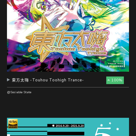
東方太嗨 -Touhou Toohigh Trance-
100%
@Sociable State