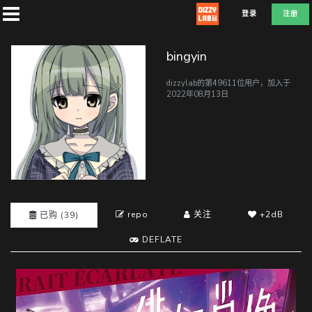
登录
注册
bingyin
dizzylab的第49611位用户，加入于
2022年08月13日
首
页
社
团
repo
关注
+2dB
已购 (39)
DEFLATE
兑
换
F
D
E
L
A
T
E