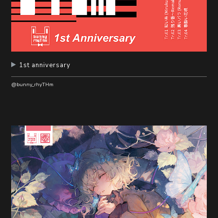
1st anniversary
@bunny_rhyTHm