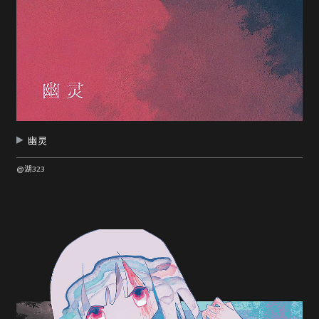
幽灵
@湖323