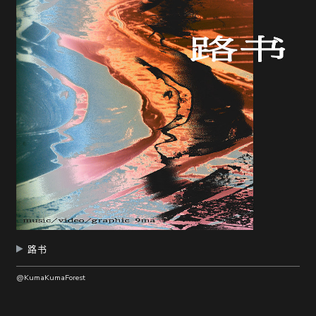
路书
@KumaKumaForest