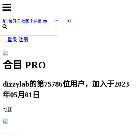
L
A
首页
社团
兑换
D
E
F
T
E
首
页
登录
注册
社
团
合目
PRO
兑
换
dizzylab的第75786位用户，加入于2023
L
A
D
E
F
T
E
年05月01日
随
便
社团
听
听