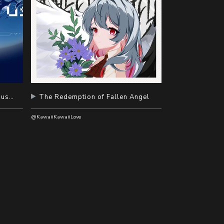
thehugeworkloadhaselevatedus：。
The Redemption of Fallen Angel
@KawaiiKawaiiLove