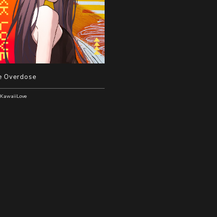
e Overdose
KawaiiLove