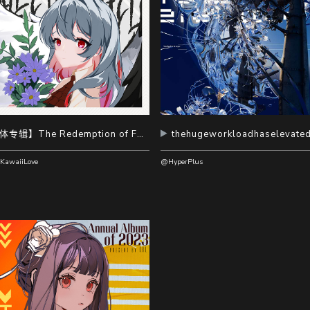
【实体专辑】The Redemption of Fallen Angel
KawaiiLove
@HyperPlus