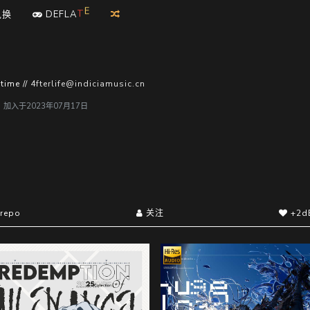
兑换
D
E
F
L
A
T
E
time //
4fterlife@indiciamusic.cn
户，加入于2023年07月17日
repo
关注
+2d