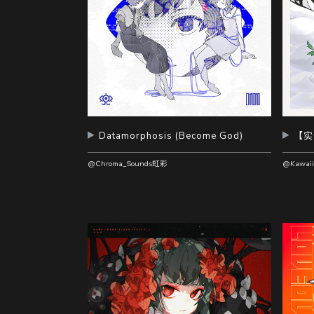
Datamorphosis (Become God)
@Chroma_Sounds虹彩
@Kawaii