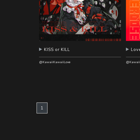
KISS or KILL
Lov
@KawaiiKawaiiLove
@Kawaii
(current)
1