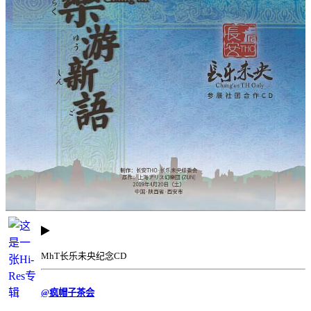
MhT长乐未央纪念CD
@疯帽子茶会