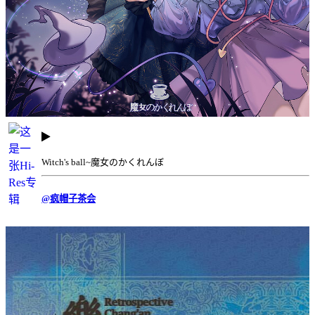
Witch's ball~魔女のかくれんぼ
@疯帽子茶会