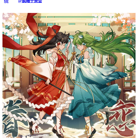
@疯帽子茶会