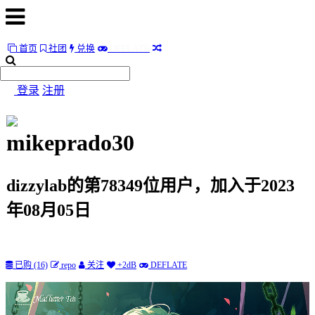
F
E
首页
社团
兑换
D
L
A
T
E
首
页
登录
注册
社
团
mikeprado30
兑
换
dizzylab的第78349位用户，加入于2023
F
D
E
L
A
T
E
年08月05日
随
便
已购 (16)
repo
关注
+2dB
DEFLATE
听
听