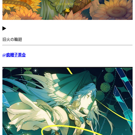
旧火の輪廻
@疯帽子茶会