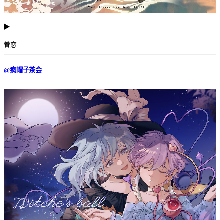
眷恋
@疯帽子茶会