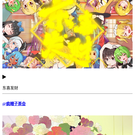
东喜发财
@疯帽子茶会