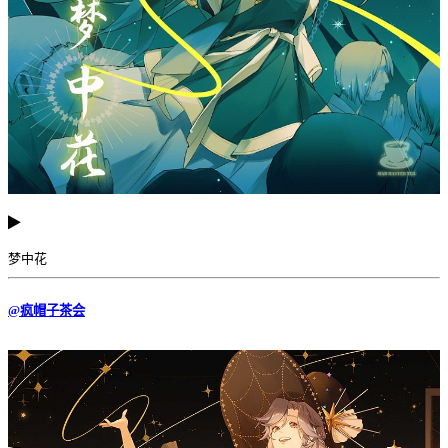
梦中花
@疯帽子茶会