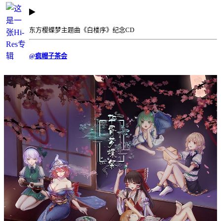
东方樱蝶梦主题曲《白楼序》纪念CD
@疯帽子茶会