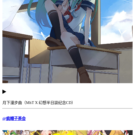
月下漫步曲（MhT X 幻想半日談纪念CD）
@疯帽子茶会