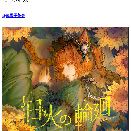
蜜月スパイラル
@疯帽子茶会