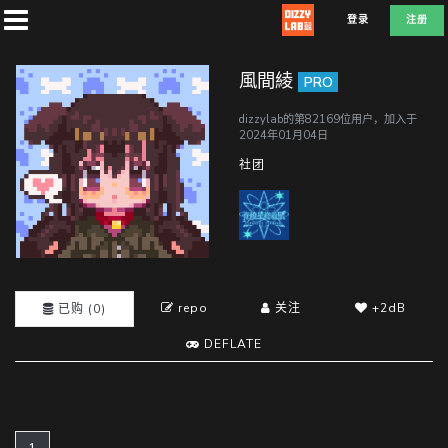
登录
注册
風間綾
PRO
dizzylab的第82169位用户，加入于
2024年01月04日
首
社团
页
社
团
repo
关注
+2dB
已购 (0)
DEFLATE
兑
换
L
D
E
F
A
T
E
(current)