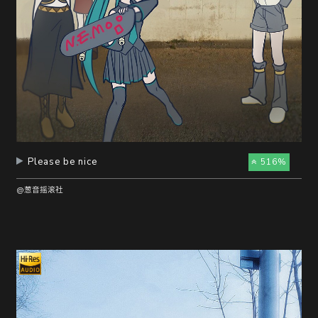
Please be nice
516%
@葱音摇滚社