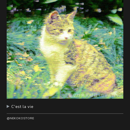
随
便
听
听
C'est la vie
@NEKOKOSTORE