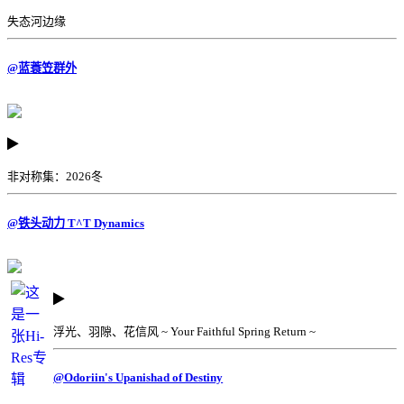
失态河边缘
@蓝蓑笠群外
非对称集：2026冬
@铁头动力 T^T Dynamics
浮光、羽隙、花信风 ~ Your Faithful Spring Return ~
@Odoriin's Upanishad of Destiny