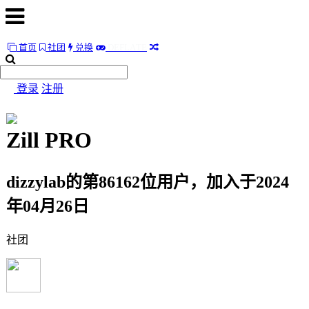
首页
社团
兑换
D
E
F
L
A
T
E
首
页
登录
注册
社
团
Zill
PRO
兑
换
dizzylab的第86162位用户，加入于2024
D
E
F
L
A
T
E
年04月26日
随
社团
便
听
听