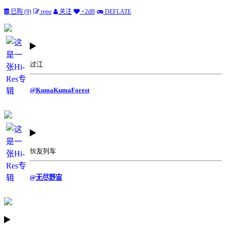
已购 (9)
repo
关注
+2dB
DEFLATE
过江
@KumaKumaForest
伙友列车
@无尽野宙