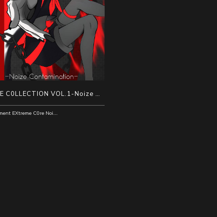
C0RE C0LLECTION VOL.1​-Noize Contamination-
@EXperiment EXtreme C0re Noise AlcoholicS