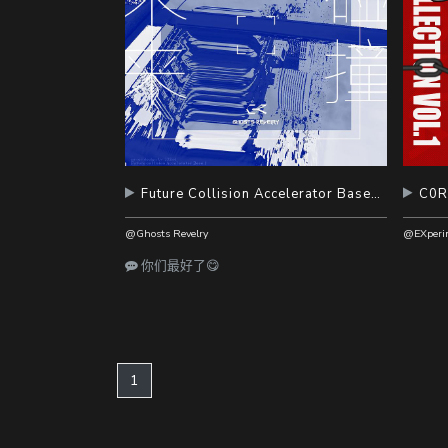
Future Collision Accelerator Base 1
@Ghosts Revelry
你们最好了😋
(current)
1