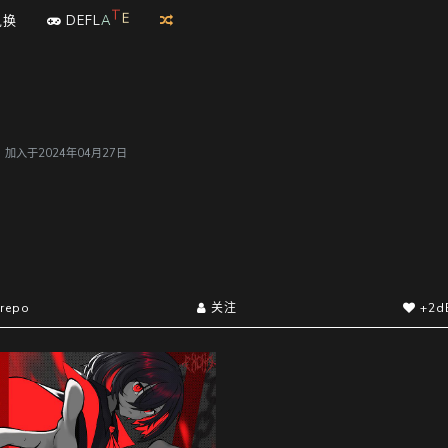
E
兑换
D
E
F
L
A
T
户，加入于2024年04月27日
repo
关注
+2d