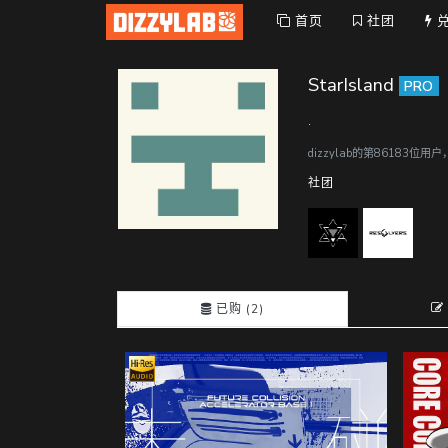
首页
社团
StarIsland
PRO
.
dizzylab的第86183位用
社团
已购 (2)