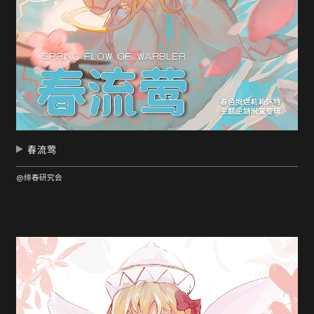
春流莺
@绯春研究会