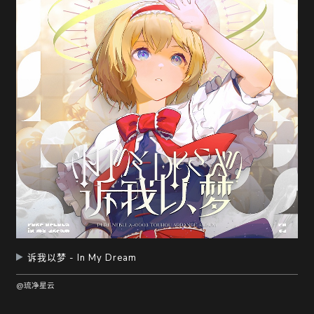
随
便
听
听
诉我以梦 - In My Dream
@琉净星云