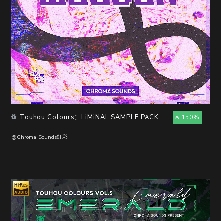
Touhou Colours：LiMiNAL SAMPLE PACK
150%
@Chroma_Sounds虹彩