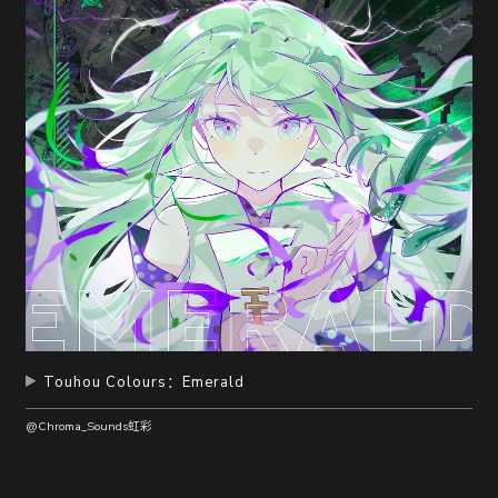
Touhou Colours：Emerald
@Chroma_Sounds虹彩