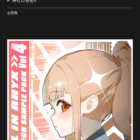
神社の祭祀Ⅱ
@圆舞