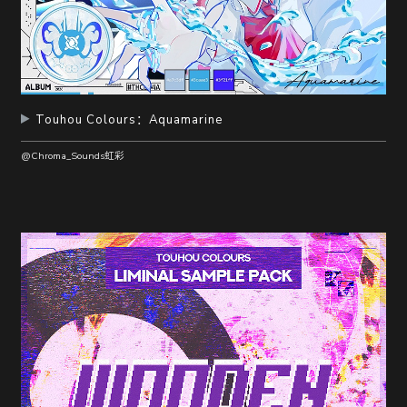
Touhou Colours：Aquamarine
@Chroma_Sounds虹彩