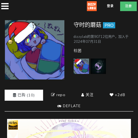
登录
注册
守时的蘑菇
PRO
dizzylab的第90712位用户，加入于
2024年07月31日
首
社团
页
社
团
repo
关注
+2dB
已购 (10)
DEFLATE
兑
换
D
E
F
L
A
T
E