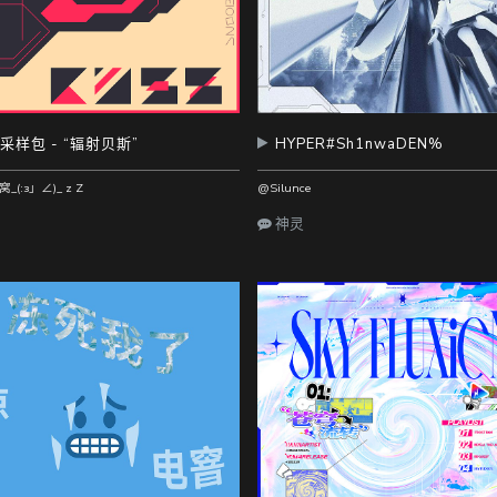
采样包 - “辐射贝斯”
HYPER#Sh1nwaDEN%
(:з」∠)_ z Z
@Silunce
神灵