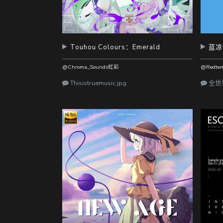
Touhou Colours：Emerald
蓝凉
@Chroma_Sounds虹彩
@Redtem
Thisistruemusic.jpg
全世