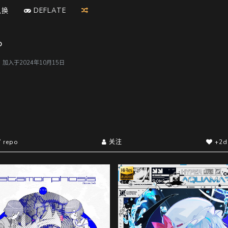
兑换
D
E
F
L
A
T
E
o
户，加入于2024年10月15日
repo
关注
+2d