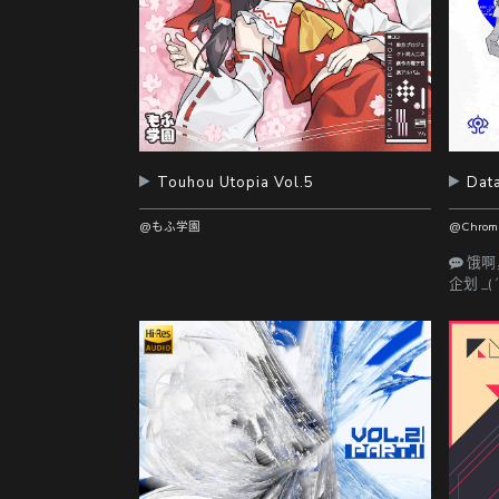
Touhou Utopia Vol.5
Dat
@もふ学園
@Chrom
饿啊
企划 _(