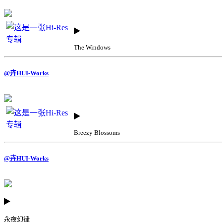
The Windows
@卉HUI-Works
Breezy Blossoms
@卉HUI-Works
永夜幻律