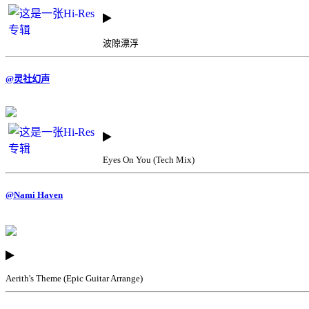
波隙漂浮
@灵社幻声
Eyes On You (Tech Mix)
@Nami Haven
Aerith's Theme (Epic Guitar Arrange)