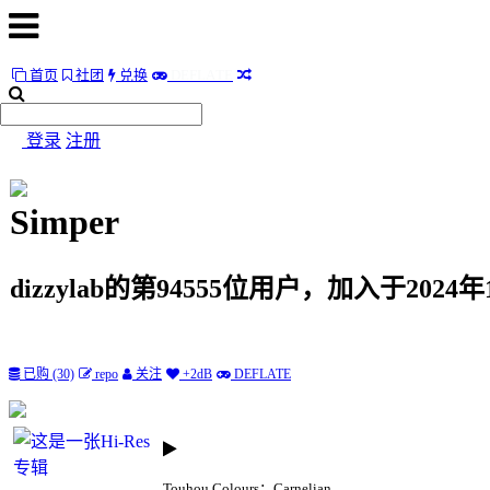
首页
社团
兑换
D
E
F
L
A
T
E
首
页
登录
注册
社
团
Simper
兑
换
dizzylab的第94555位用户，加入于2024年
D
E
F
L
A
T
E
随
已购 (30)
repo
关注
+2dB
DEFLATE
便
听
听
Touhou Colours：Carnelian