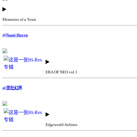
Memories of a Town
@Nami Haven
ERA OF NEO vol.1
@灵社幻声
Edgeworld Airlines