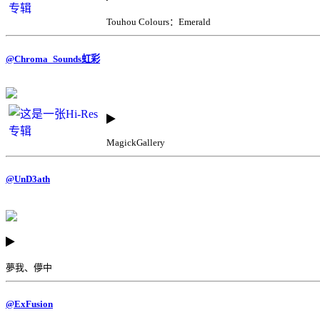
Touhou Colours：Emerald
@Chroma_Sounds虹彩
MagickGallery
@UnD3ath
夢我、儚中
@ExFusion