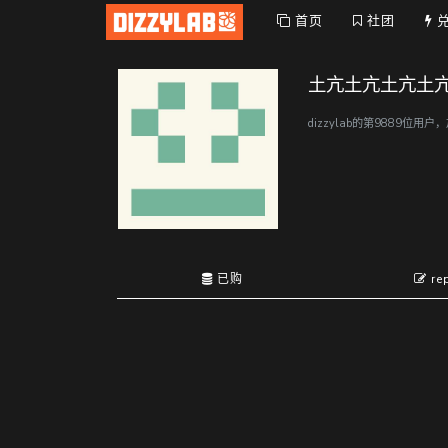
首页
社团
土亢土亢土亢土
dizzylab的第9889位用户
已购
re