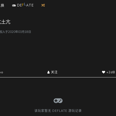
A
L
兑换
D
E
F
T
E
亢土亢
，加入于2020年03月18日
po
关注
+2dB
该玩家暂无 DEFLATE 游玩记录